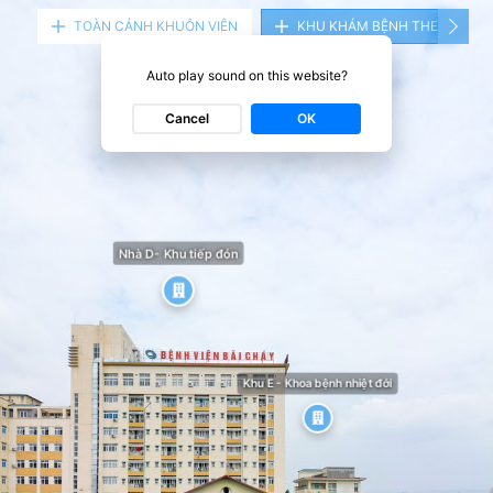
TOÀN CẢNH KHUÔN VIÊN
KHU KHÁM BỆNH THEO YÊU 
Auto play sound on this website?
Cancel
OK
Nhà D- Khu tiếp đón
Khu E - Khoa bệnh nhiệt đới