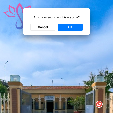
Auto play sound on this website?
Auto play sound on this website?
Cancel
Cancel
OK
OK