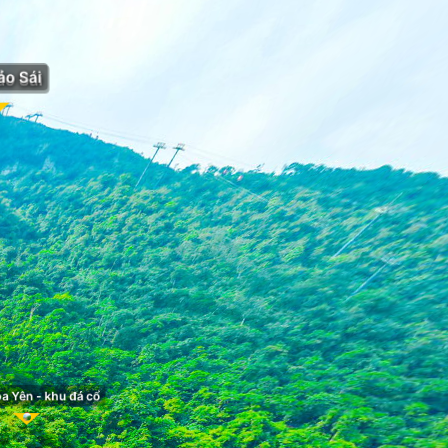
ảo Sái
ảo Sái
a Yên - khu đá cổ